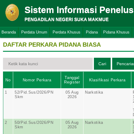
Sistem Informasi Penelu
PENGADILAN NEGERI SUKA MAKMUE
Beranda
Perdata Umum
Perdata Khusus
Pidana
Pidana Khusus
DAFTAR PERKARA PIDANA BIASA
Tanggal
No
Nomor Perkara
Klasifikasi Perkara
Register
1
52/Pid.Sus/2026/PN
05 Aug
Narkotika
Skm
2026
2
50/Pid.Sus/2026/PN
05 Aug
Narkotika
Skm
2026