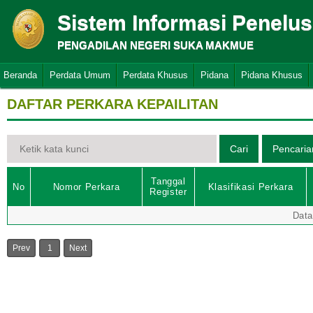
Sistem Informasi Penelu
PENGADILAN NEGERI SUKA MAKMUE
Beranda
Perdata Umum
Perdata Khusus
Pidana
Pidana Khusus
DAFTAR PERKARA KEPAILITAN
Tanggal
No
Nomor Perkara
Klasifikasi Perkara
Register
Data
Prev
1
Next