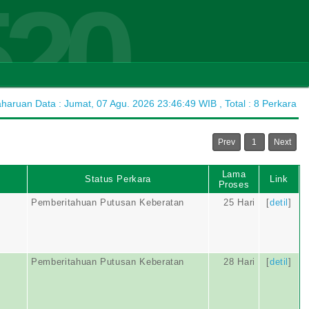
520
aruan Data : Jumat, 07 Agu. 2026 23:46:49 WIB , Total : 8 Perkara
Prev
1
Next
Lama
Status Perkara
Link
Proses
Pemberitahuan Putusan Keberatan
25 Hari
[
detil
]
Pemberitahuan Putusan Keberatan
28 Hari
[
detil
]