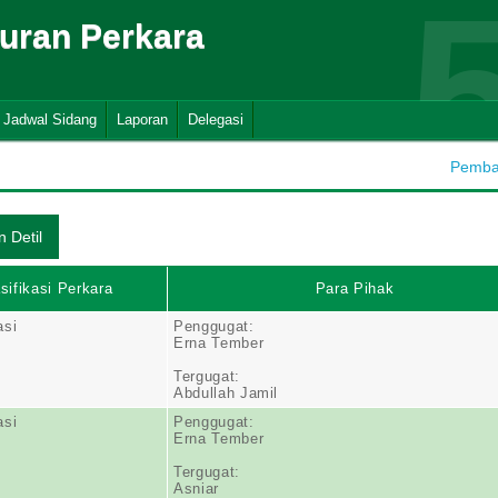
suran Perkara
Jadwal Sidang
Laporan
Delegasi
Pembah
sifikasi Perkara
Para Pihak
asi
Penggugat:
Erna Tember
Tergugat:
Abdullah Jamil
asi
Penggugat:
Erna Tember
Tergugat:
Asniar