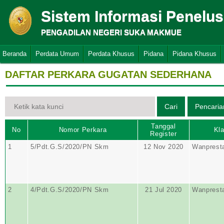
Sistem Informasi Penelu
PENGADILAN NEGERI SUKA MAKMUE
Beranda
Perdata Umum
Perdata Khusus
Pidana
Pidana Khusus
DAFTAR PERKARA GUGATAN SEDERHANA
Tanggal
No
Nomor Perkara
Kla
Register
1
5/Pdt.G.S/2020/PN Skm
12 Nov 2020
Wanprest
2
4/Pdt.G.S/2020/PN Skm
21 Jul 2020
Wanprest