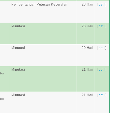
Pemberitahuan Putusan Keberatan
28 Hari
[
detil
]
Minutasi
28 Hari
[
detil
]
Minutasi
20 Hari
[
detil
]
Minutasi
21 Hari
[
detil
]
tor
Minutasi
21 Hari
[
detil
]
tor