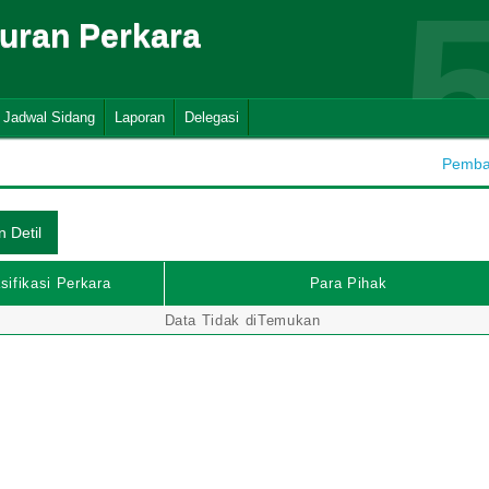
suran Perkara
Jadwal Sidang
Laporan
Delegasi
Pembah
sifikasi Perkara
Para Pihak
Data Tidak diTemukan