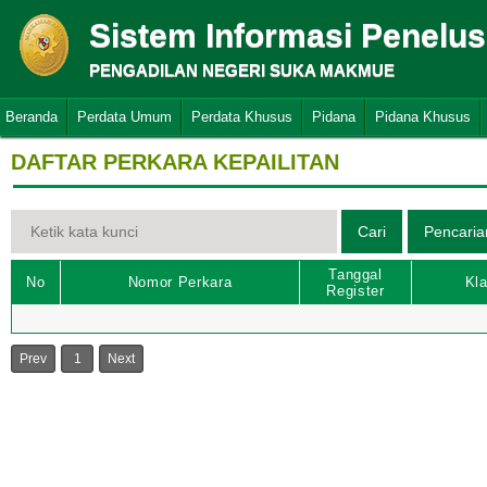
Sistem Informasi Penelu
PENGADILAN NEGERI SUKA MAKMUE
Beranda
Perdata Umum
Perdata Khusus
Pidana
Pidana Khusus
DAFTAR PERKARA KEPAILITAN
Tanggal
No
Nomor Perkara
Kla
Register
Prev
1
Next