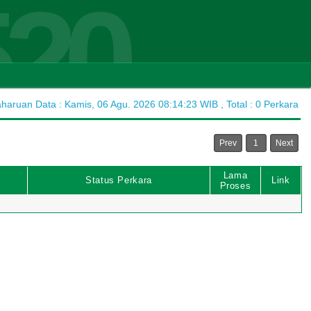
520
aruan Data : Kamis, 06 Agu. 2026 08:14:23 WIB , Total : 0 Perkara
Prev
1
Next
Lama
Status Perkara
Link
Proses