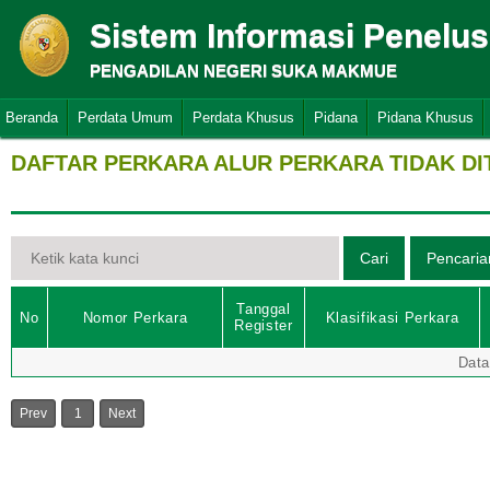
Sistem Informasi Penelu
PENGADILAN NEGERI SUKA MAKMUE
Beranda
Perdata Umum
Perdata Khusus
Pidana
Pidana Khusus
DAFTAR PERKARA ALUR PERKARA TIDAK D
Tanggal
No
Nomor Perkara
Klasifikasi Perkara
Register
Data
Prev
1
Next