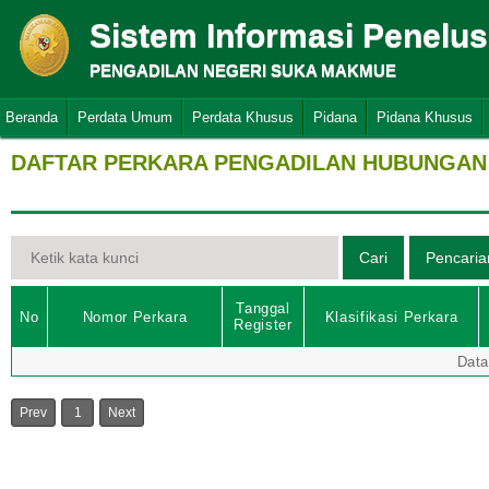
Sistem Informasi Penelu
PENGADILAN NEGERI SUKA MAKMUE
Beranda
Perdata Umum
Perdata Khusus
Pidana
Pidana Khusus
DAFTAR PERKARA PENGADILAN HUBUNGAN 
Tanggal
No
Nomor Perkara
Klasifikasi Perkara
Register
Data
Prev
1
Next