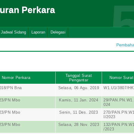
suran Perkara
Jadwal Sidang
Laporan
Delegasi
Pembahar
Tanggal Surat
Nomor Perkara
Nomor Surat
Pengantar
018/PN Bna
Selasa, 06 Agu. 2019
W1.U1/3807/HK.
023/PN Mbo
Kamis, 11 Jan. 2024
29/PAN.PN.W1.
024
023/PN Mbo
Senin, 11 Des. 2023
270/PAN.PN.W1
I/2023
023/PN Mbo
Selasa, 28 Nov. 2023
132/PAN.PN.W1
/2023