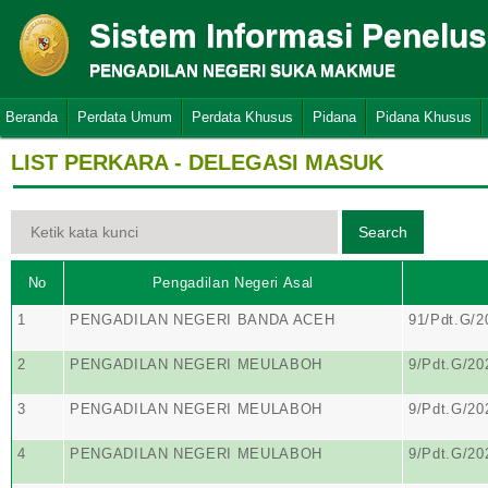
Sistem Informasi Penelu
PENGADILAN NEGERI SUKA MAKMUE
Beranda
Perdata Umum
Perdata Khusus
Pidana
Pidana Khusus
LIST PERKARA - DELEGASI MASUK
No
Pengadilan Negeri Asal
1
PENGADILAN NEGERI BANDA ACEH
91/Pdt.G/2
2
PENGADILAN NEGERI MEULABOH
9/Pdt.G/2
3
PENGADILAN NEGERI MEULABOH
9/Pdt.G/2
4
PENGADILAN NEGERI MEULABOH
9/Pdt.G/2