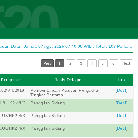
520
uan Data : Jumat, 07 Agu. 2026 07:40:08 WIB , Total : 107 Perkara
Prev
1
2
3
4
5
6
Next
 Pengantar
Jenis Delegasi
Link
02/VII/2019
Pemberitahuan Putusan Pengadilan
[
Detil
]
Tingkat Pertama
U8/HK2.4/I/2
Panggilan Sidang
[
Detil
]
.U8/HK2.4/XI
Panggilan Sidang
[
Detil
]
.U8/HK2.4/XI
Panggilan Sidang
[
Detil
]